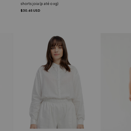
shorts joia (p até o xg)
$30.65 USD