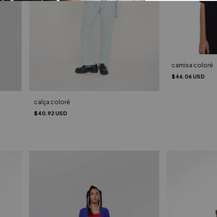
camisa coloré
$46.06 USD
calça coloré
$40.92 USD