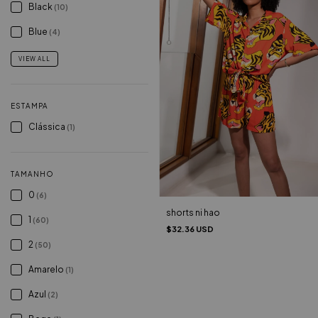
Black
(10)
Blue
(4)
VIEW ALL
ESTAMPA
Clássica
(1)
TAMANHO
0
(6)
shorts ni hao
1
(60)
$32.36 USD
2
(50)
Amarelo
(1)
Azul
(2)