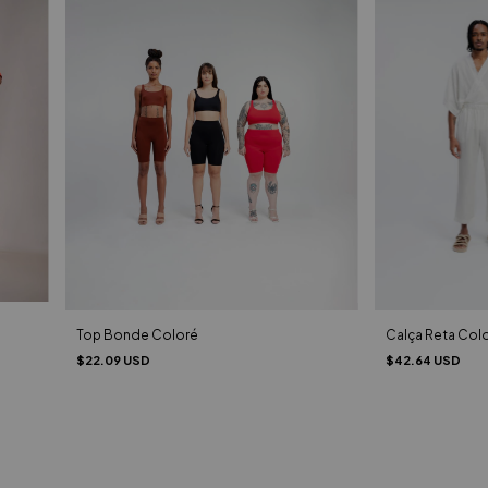
Top Bonde Coloré
Calça Reta Colo
$22.09 USD
$42.64 USD