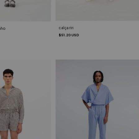
calça riri
nho
$51.20 USD