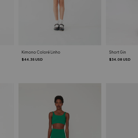
Short Gin
Kimono Coloré Linho
$34.08 USD
$44.35 USD