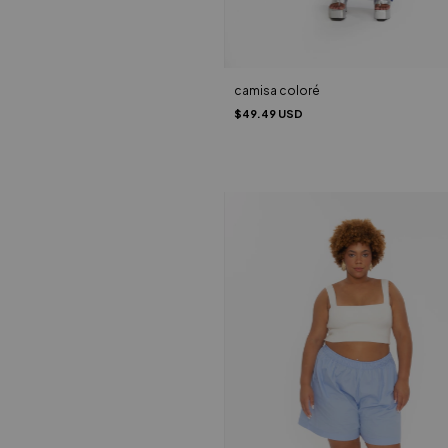
camisa coloré
$49.49 USD