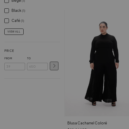
Bege
(1)
Black
(1)
Café
(1)
VIEW ALL
PRICE
FROM
TO
Blusa Cacharrel Coloré