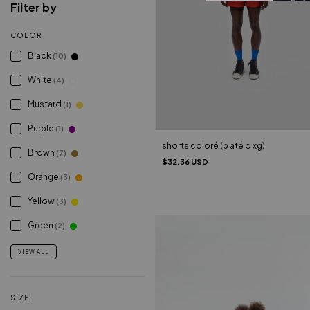
Filter by
COLOR
Black
(10)
White
(4)
Mustard
(1)
Purple
(1)
shorts coloré (p até o xg)
Brown
(7)
$32.36 USD
Orange
(3)
Yellow
(3)
Green
(2)
VIEW ALL
SIZE