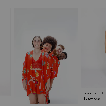
Biker Bonde Co
$28.94 USD