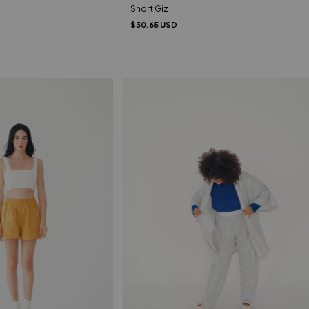
Short Giz
$30.65 USD