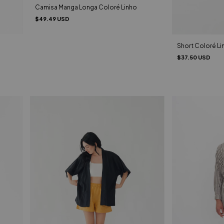
Camisa Manga Longa Coloré Linho
$49.49 USD
Short Coloré Li
$37.50 USD