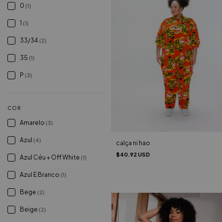
0
(1)
1
(1)
33/34
(2)
35
(1)
P
(3)
COR
Amarelo
(3)
Azul
(4)
calça ni hao
$40.92 USD
Azul Céu + Off White
(1)
Azul E Branco
(1)
Bege
(2)
Beige
(2)