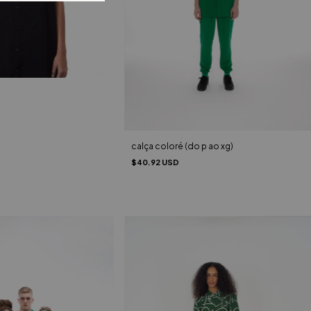
calça coloré (do p ao xg)
$40.92 USD