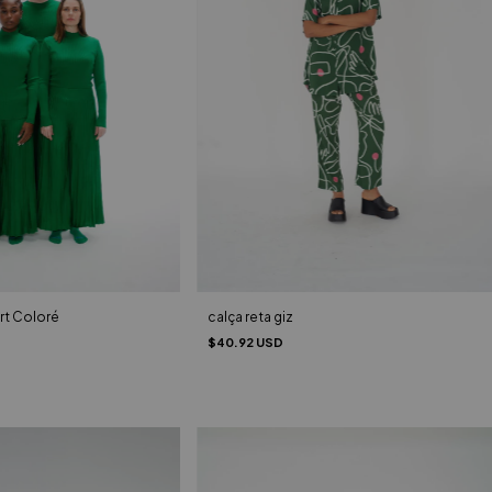
calça reta giz
rt Coloré
$40.92 USD