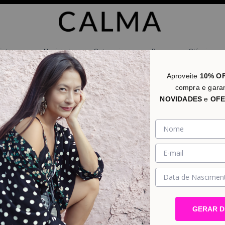
Estampas
Novidades
Categorias
Promo
Clássicos
Aproveite
10% O
compra e gara
NOVIDADES
e
OFE
GERAR 