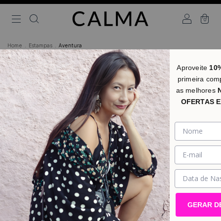
0
Home
.
Estampas
.
Aventura
Aventura
FILTER
Aproveite
10
primeira com
as melhores
OFERTAS E
GERAR D