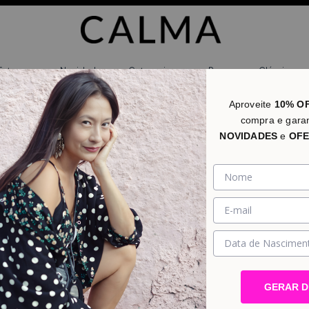
Estampas
Novidades
Categorias
Promo
Clássicos
Aproveite
10% O
compra e gara
NOVIDADES
e
OFE
GERAR 