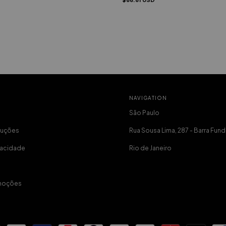
NAVIGATION
São Paulo
luções
Rua Sousa Lima, 287 - Barra Fund
ivacidade
Rio de Janeiro
moções