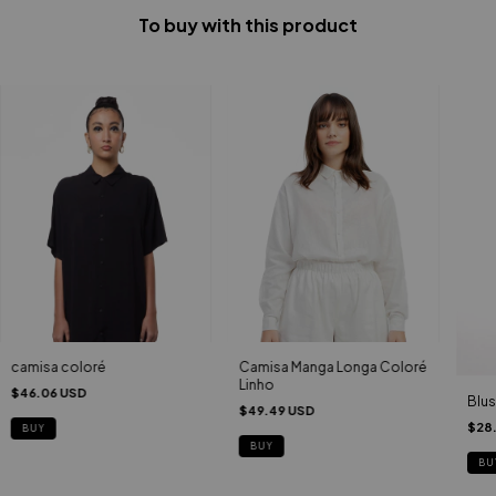
To buy with this product
camisa coloré
Camisa Manga Longa Coloré
Linho
$46.06 USD
Blus
$49.49 USD
$28
BUY
BUY
BU