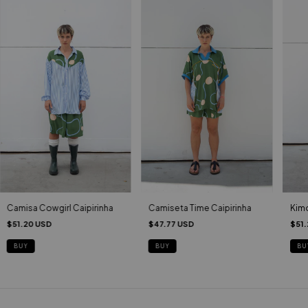
Camisa Cowgirl Caipirinha
Camiseta Time Caipirinha
Kimo
$51.20 USD
$47.77 USD
$51.
BUY
BUY
BU