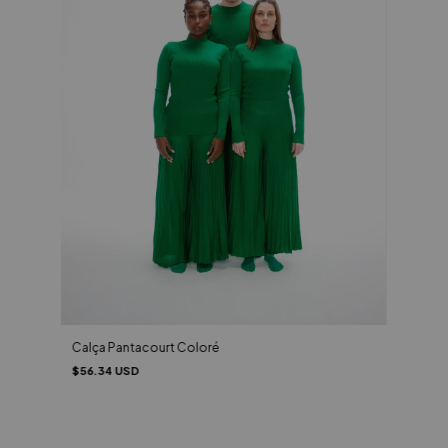
Calça Pantacourt Coloré
$56.34 USD