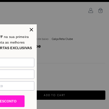
0
FF
na sua primeira
Home
.
Categorias
.
Parte de baixo
.
Calça Reta Clube
nta as melhores
Calça Reta Clube
RTAS EXCLUSIVAS
$59.76 USD
1
TAMANHO
COR
DESCONTO