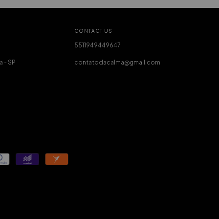
CONTACT US
5511949449647
a - SP
contatodacalma@gmail.com