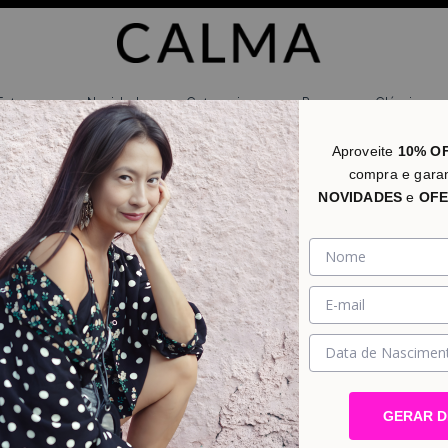
Estampas
Novidades
Categorias
Promo
Clássicos
Aproveite
10% O
compra e gara
NOVIDADES
e
OFE
GERAR 