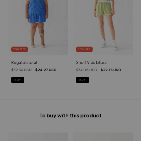
25
%
OFF
35
%
OFF
Regata Litoral
Short Viés Litoral
$32.36 USD
$24.27 USD
$34.08 USD
$22.15 USD
BUY
BUY
To buy with this product