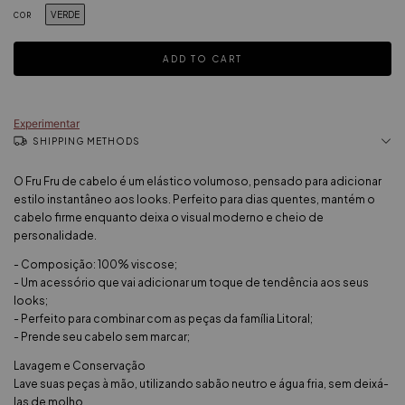
VERDE
COR
Experimentar
SHIPPING METHODS
O Fru Fru de cabelo é um elástico volumoso, pensado para adicionar
estilo instantâneo aos looks. Perfeito para dias quentes, mantém o
cabelo firme enquanto deixa o visual moderno e cheio de
personalidade.
- Composição: 100% viscose;
- Um acessório que vai adicionar um toque de tendência aos seus
looks;
- Perfeito para combinar com as peças da família Litoral;
- Prende seu cabelo sem marcar;
Lavagem e Conservação
Lave suas peças à mão, utilizando sabão neutro e água fria, sem deixá-
las de molho.