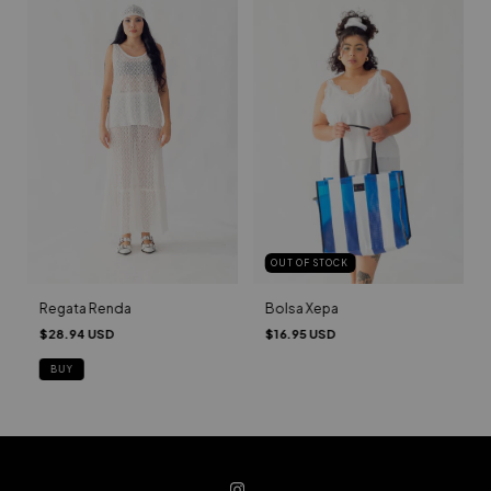
OUT OF STOCK
Bolsa Xepa
Regata Renda
$16.95 USD
$28.94 USD
BUY