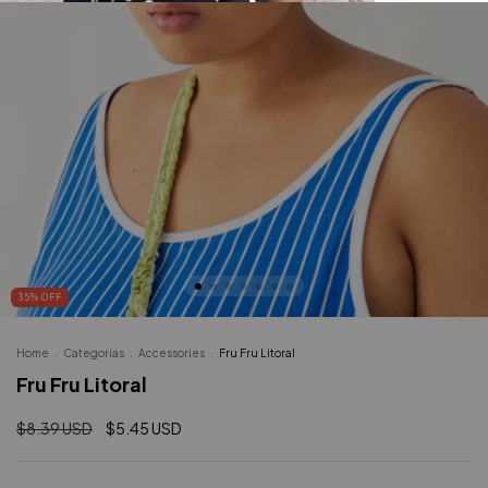
35
%
OFF
Home
.
Categorias
.
Accessories
.
Fru Fru Litoral
Fru Fru Litoral
$8.39 USD
$5.45 USD