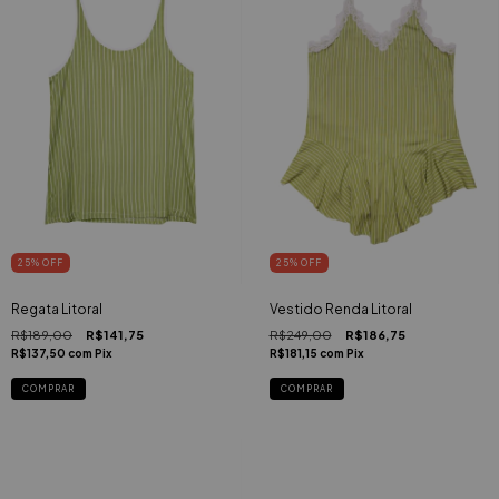
25
%
OFF
25
%
OFF
Regata Litoral
Vestido Renda Litoral
R$189,00
R$141,75
R$249,00
R$186,75
R$137,50
com
Pix
R$181,15
com
Pix
COMPRAR
COMPRAR