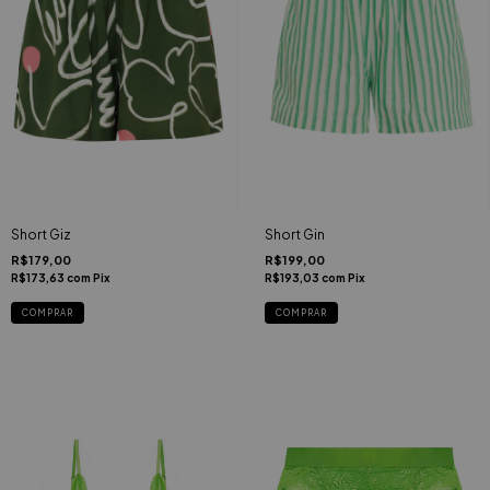
Short Giz
Short Gin
R$179,00
R$199,00
R$173,63
com
Pix
R$193,03
com
Pix
COMPRAR
COMPRAR