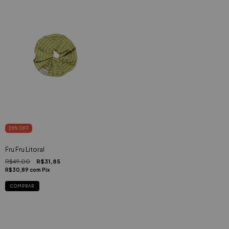
35
%
OFF
Fru Fru Litoral
R$49,00
R$31,85
R$30,89
com
Pix
COMPRAR