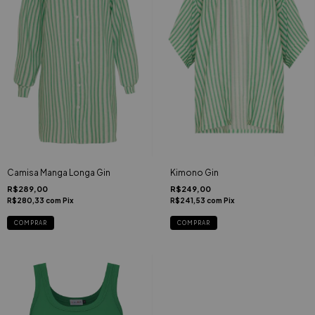
Camisa Manga Longa Gin
Kimono Gin
R$289,00
R$249,00
R$280,33
com
Pix
R$241,53
com
Pix
COMPRAR
COMPRAR