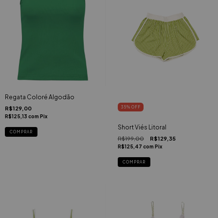
Regata Coloré Algodão
35
%
OFF
R$129,00
R$125,13
com
Pix
Short Viés Litoral
COMPRAR
R$199,00
R$129,35
R$125,47
com
Pix
COMPRAR