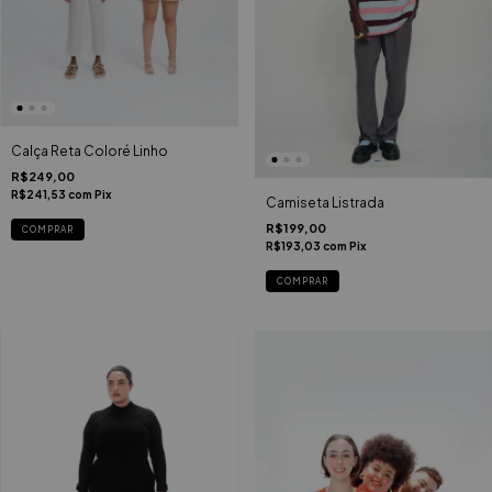
Calça Reta Coloré Linho
R$249,00
R$241,53
com
Pix
Camiseta Listrada
R$199,00
COMPRAR
R$193,03
com
Pix
COMPRAR