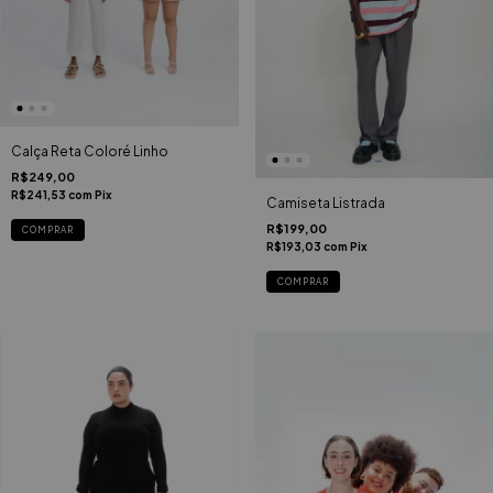
Calça Reta Coloré Linho
R$249,00
R$241,53
com
Pix
Camiseta Listrada
R$199,00
COMPRAR
R$193,03
com
Pix
COMPRAR