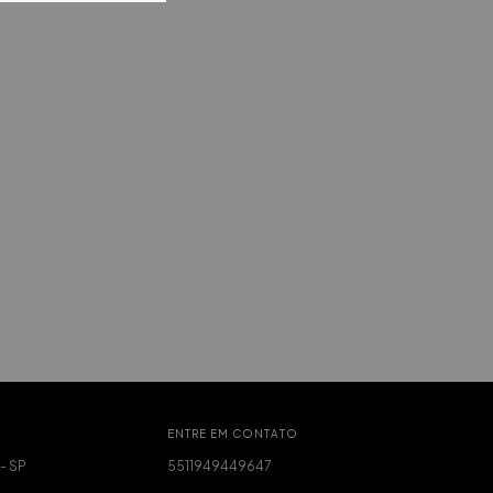
ENTRE EM CONTATO
 - SP
5511949449647