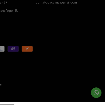
a - SP
contatodacalma@gmail.com
Botafogo - RJ
s.