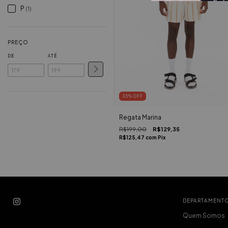
P
(1)
PREÇO
DE
ATÉ
35
%
OFF
Regata Marina
R$199,00
R$129,35
R$125,47
com
Pix
DEPARTAMENT
Quem Somos