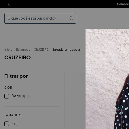
Compre 
Mai
Início
.
Estampas
.
CRUZEIRO
.
breadcrumbs.boia
CRUZEIRO
Filtrar por
COR
Bege
(1)
TAMANHO
2
(1)