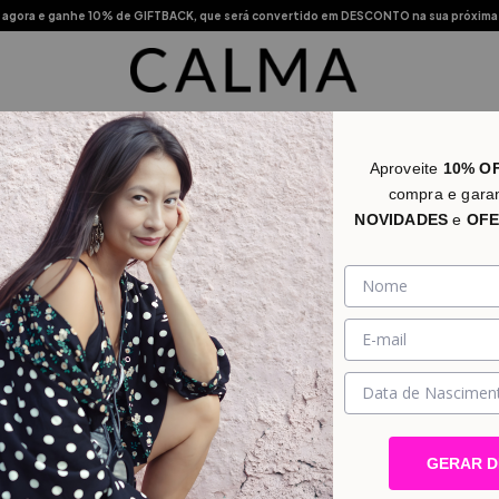
agora e ganhe 10% de GIFTBACK, que será convertido em DESCONTO na sua próxima
s Vendidos
Novidades
Categorias
Promo
Lojas Físic
Aproveite
10% O
compra e gara
NOVIDADES
e
OFE
GERAR 