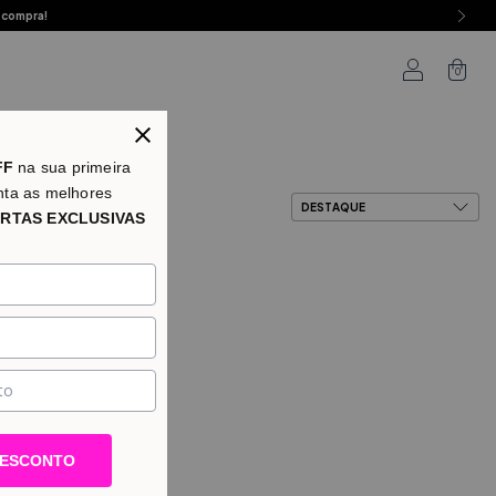
 compra!
0
as
FF
na sua primeira
nta as melhores
RTAS EXCLUSIVAS
DESCONTO