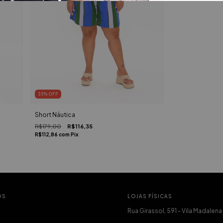
35
%
OFF
Short Náutica
R$179,00
R$116,35
R$112,86
com
Pix
OS
LOJAS FÍSICAS
Rua Girassol, 591 - Vila Madalena