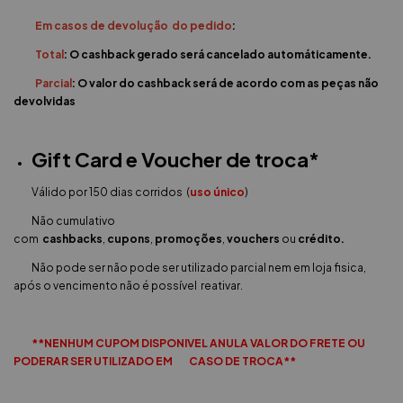
Em casos de devolução do pedido
:
Total
: O cashback gerado será cancelado automáticamente.
Parcial
: O valor do cashback será de acordo com as peças não
devolvidas
Gift Card e Voucher de troca*
Válido por 150 dias corridos (
uso único
)
Não cumulativo
com
cashbacks
,
cupons
,
promoções
,
vouchers
ou
crédito.
Não pode ser não pode ser utilizado parcial nem em loja fisica,
após o vencimento não é possível reativar.
**NENHUM CUPOM DISPONIVEL ANULA VALOR DO FRETE OU
PODERAR SER UTILIZADO EM CASO DE TROCA**