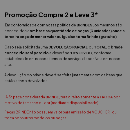
Promoção Compre 2 e Leve 3*
Em conformidade com nossa política de
BRINDES
, os mesmos são
concedidos c
om base na quantidade de peças (3 unidades) onde a
terceira peça de menor valor ou igual se torna Brinde (gratuito)
Caso seja solicitada uma
DEVOLUÇÃO PARCIAL
ou
TOTAL
, o
brinde
concedido será perdido
e deverá ser
DEVOLVIDO
, conforme
estabelecido em nossos termos de serviço, disponíveis em nosso
site.
A devolução do brinde deverá ser feita juntamente com os itens que
estão sendo devolvidos.
A 3ª peça considerada
BRINDE
, tera direito somente a
TROCA
por
motivo de tamanho ou cor (mediante disponibilidade)
Peças BRINDE não possuem valor para emissão de VOUCHER ou
troca por outros modelos ou peças.