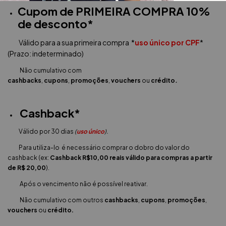
Cupom de PRIMEIRA COMPRA 10%
de desconto*
Válido para a sua primeira compra *
uso único por CPF
*
(Prazo: indeterminado)
Não cumulativo com
cashbacks
,
cupons
,
promoções
,
vouchers
ou
crédito
.
Cashback*
Válido por 30 dias
(
uso único
).
Para utiliza-lo é necessário comprar o dobro do valor do
cashback (ex:
Cashback R$10,00 reais válido para compras a partir
de R$ 20,00
).
Após o vencimento não é possível reativar.
Não cumulativo com outros
cashbacks
,
cupons
,
promoções
,
vouchers
ou
crédito.