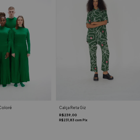
Calça Reta Giz
Coloré
R$239,00
R$231,83
com
Pix