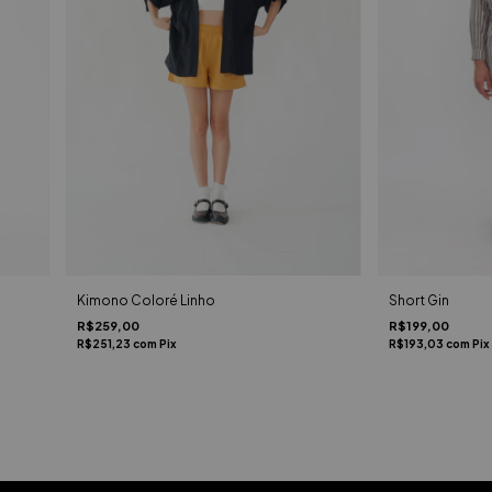
Short Gin
Kimono Coloré Linho
R$199,00
R$259,00
R$193,03
com
Pix
R$251,23
com
Pix