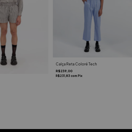
Calça Reta Coloré Tech
R$239,00
R$231,83
com
Pix