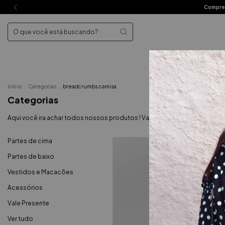
Compre 
Mai
Início
.
Categorias
.
breadcrumbs.camisa
Categorias
Aqui você ira achar todos nossos produtos ! Vamos brincar, monta seu mix
Partes de cima
Partes de baixo
Vestidos e Macacões
Acessórios
Vale Presente
Ver tudo