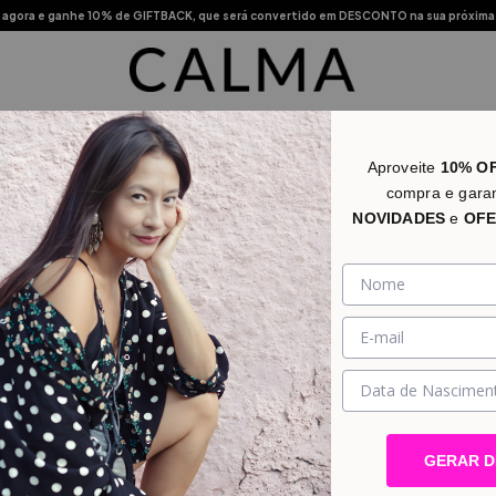
agora e ganhe 10% de GIFTBACK, que será convertido em DESCONTO na sua próxima
s Vendidos
Novidades
Categorias
Promo
Lojas Físic
Aproveite
10% O
compra e gara
NOVIDADES
e
OFE
 perfeito !
GERAR 