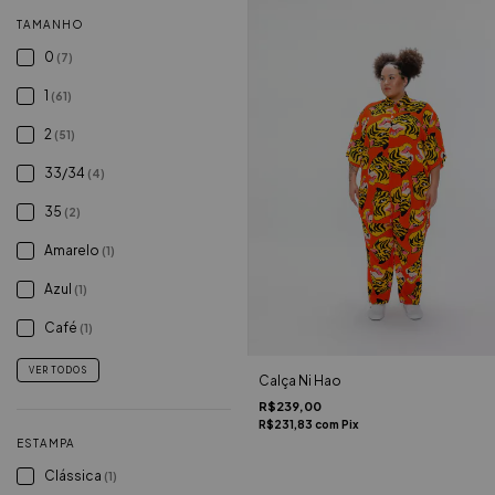
TAMANHO
0
(7)
1
(61)
2
(51)
33/34
(4)
35
(2)
Amarelo
(1)
Azul
(1)
Café
(1)
VER TODOS
Calça Ni Hao
R$239,00
R$231,83
com
Pix
ESTAMPA
Clássica
(1)