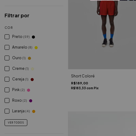
Filtrar por
COR
Preto
(59)
Amarelo
(8)
Ouro
(1)
Creme
(1)
Short Coloré
Cereja
(1)
R$189,00
R$183,33
com
Pix
Pink
(2)
Roxo
(2)
Laranja
(4)
VER TODOS