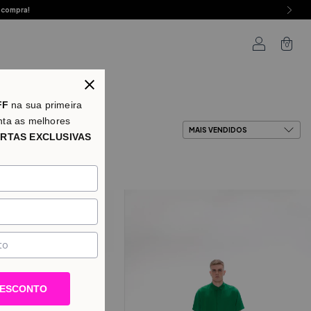
 compra!
0
as
FF
na sua primeira
nta as melhores
RTAS EXCLUSIVAS
DESCONTO