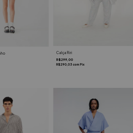
Calça Riri
nho
R$299,00
R$290,03
com
Pix