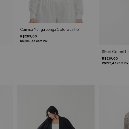
Camisa Manga Longa Coloré Linho
R$289,00
R$280,33
com
Pix
Short Coloré Li
R$219,00
R$212,43
com
Pix