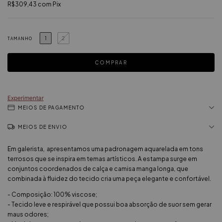
R$309,43
com
Pix
1
2
TAMANHO
Experimentar
MEIOS DE PAGAMENTO
MEIOS DE ENVIO
Em galerista, apresentamos uma padronagem aquarelada em tons
terrosos que se inspira em temas artísticos. A estampa surge em
conjuntos coordenados de calça e camisa manga longa, que
combinada à fluidez do tecido cria uma peça elegante e confortável.
- Composição: 100% viscose;
- Tecido leve e respirável que possui boa absorção de suor sem gerar
maus odores;