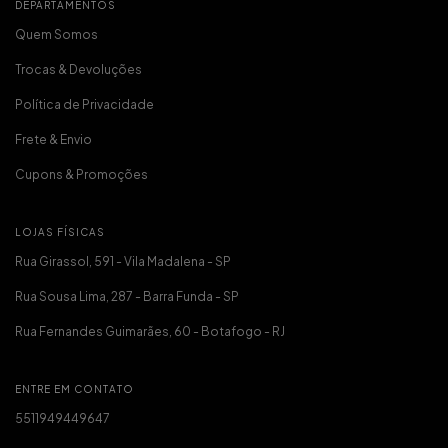
DEPARTAMENTOS
Quem Somos
Trocas & Devoluções
Política de Privacidade
Frete & Envio
Cupons & Promoções
LOJAS FÍSICAS
Rua Girassol, 591 - Vila Madalena - SP
Rua Sousa Lima, 287 - Barra Funda - SP
Rua Fernandes Guimarães, 60 - Botafogo - RJ
ENTRE EM CONTATO
5511949449647