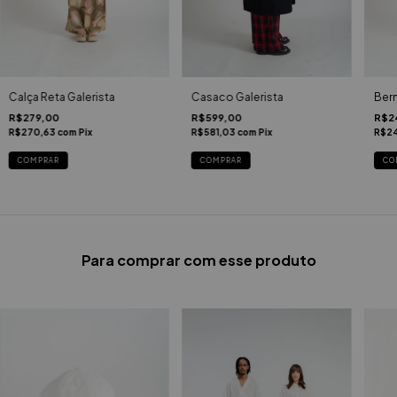
Calça Reta Galerista
Casaco Galerista
Ber
R$279,00
R$599,00
R$2
R$270,63
com
Pix
R$581,03
com
Pix
R$24
COMPRAR
COMPRAR
CO
Para comprar com esse produto