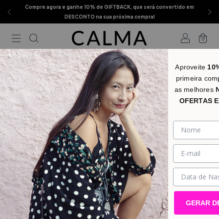
Compre agora e ganhe 10% de GIFTBACK, que será convertido em
DESCONTO na sua próxima compra!
0
Aproveite
10
primeira com
as melhores
OFERTAS E
GERAR D