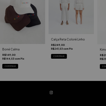
Calça Reta Coloré Linho
R$249,00
R$241,53
com
Pix
Boné Calma
Kim
R$149,00
R$2
COMPRAR
R$144,53
com
Pix
R$25
COMPRAR
CO