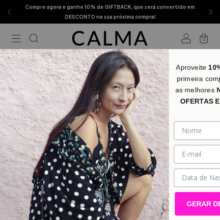
Compre agora e ganhe 10% de GIFTBACK, que será convertido em
DESCONTO na sua próxima compra!
0
Início
.
Estampas
.
Arpoador
Aproveite
10
primeira com
Arpoador
as melhores
Não temos resultados para sua pesquisa. Por favor, tente
OFERTAS E
com outros filtros.
DEPARTAMENTOS
GERAR D
Quem Somos