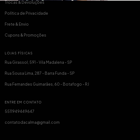
Trocas & Devoluções
Política de Privacidade
Frete & Envio
Cupons & Promoções
LOJAS FÍSICAS
Rua Girassol, 591 - Vila Madalena - SP
Rua Sousa Lima, 287 - Barra Funda - SP
Rua Fernandes Guimarães, 60 - Botafogo - RJ
ENTRE EM CONTATO
5511949449647
contatodacalma@gmail.com