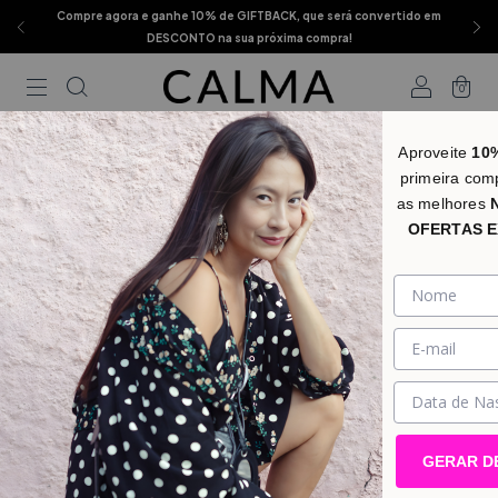
Compre agora e ganhe 10% de GIFTBACK, que será convertido em
DESCONTO na sua próxima compra!
0
Início
.
Estampas
.
CALMA + SHIHOMA
Aproveite
10
primeira com
CALMA + SHIHOMA
FILTRAR
as melhores
OFERTAS E
GERAR D