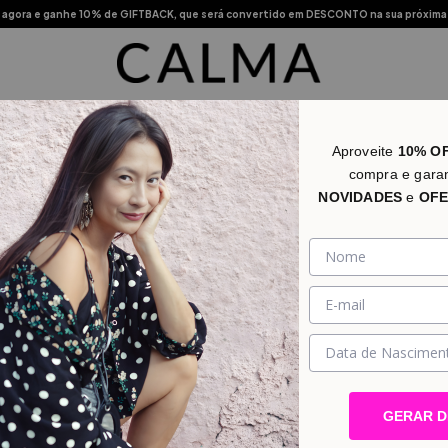
agora e ganhe 10% de GIFTBACK, que será convertido em DESCONTO na sua próxima
s Vendidos
Novidades
Categorias
Promo
Lojas Físic
Aproveite
10% O
compra e gara
NOVIDADES
e
OFE
GERAR 