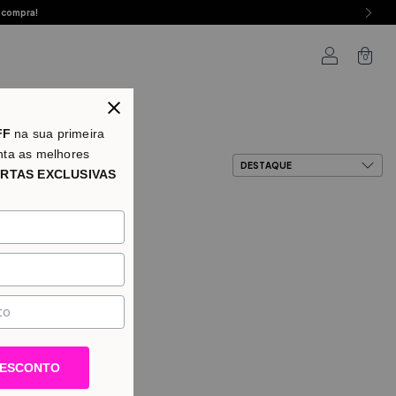
 compra!
0
as
FF
na sua primeira
nta as melhores
RTAS EXCLUSIVAS
DESCONTO