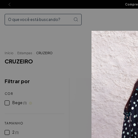
Compre 
Mai
Início
.
Estampas
.
CRUZEIRO
CRUZEIRO
Filtrar por
COR
Bege
(1)
TAMANHO
2
(1)