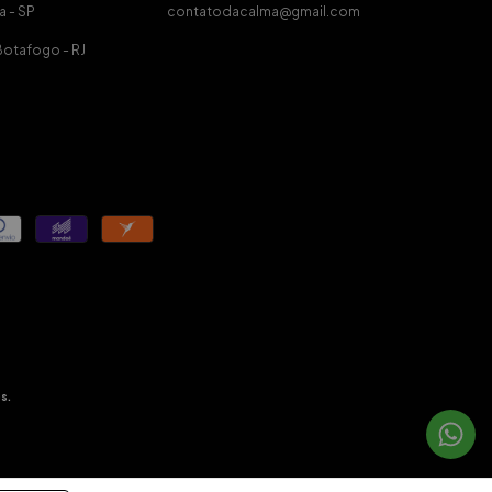
a - SP
contatodacalma@gmail.com
Botafogo - RJ
s.