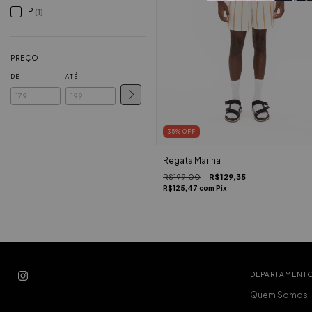
P
(1)
PREÇO
DE
ATÉ
35
%
OFF
Regata Marina
R$199,00
R$129,35
R$125,47
com
Pix
DEPARTAMENT
Quem Somos