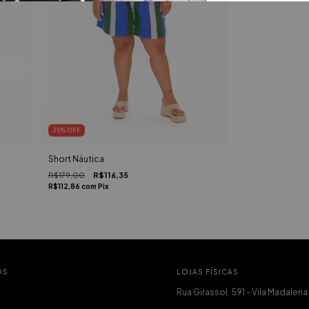
35
%
OFF
Short Náutica
R$179,00
R$116,35
R$112,86
com
Pix
OS
LOJAS FÍSICAS
Rua Girassol, 591 - Vila Madalena