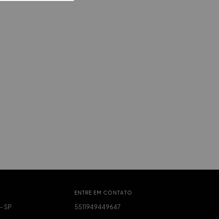
ENTRE EM CONTATO
 - SP
5511949449647