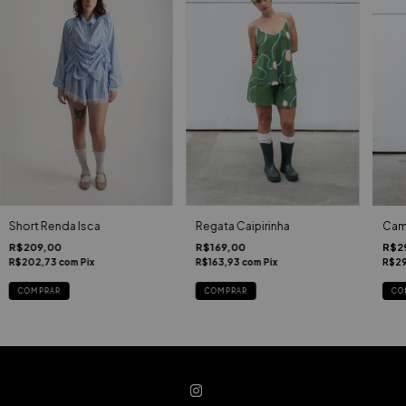
Short Renda Isca
Regata Caipirinha
Cami
R$209,00
R$169,00
R$2
R$202,73
com
Pix
R$163,93
com
Pix
R$2
COMPRAR
COMPRAR
CO