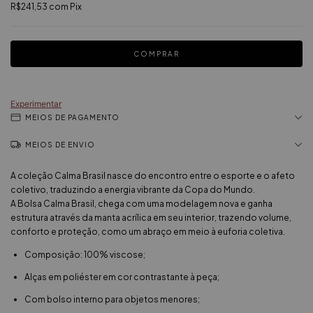
R$241,53
com
Pix
Experimentar
MEIOS DE PAGAMENTO
MEIOS DE ENVIO
A coleção Calma Brasil nasce do encontro entre o esporte e o afeto
coletivo, traduzindo a energia vibrante da Copa do Mundo.
A Bolsa Calma Brasil, chega com uma modelagem nova e ganha
estrutura através da manta acrílica em seu interior, trazendo volume,
conforto e proteção, como um abraço em meio à euforia coletiva.
Composição: 100% viscose;
Alças em poliéster em cor contrastante à peça;
Com bolso interno para objetos menores;