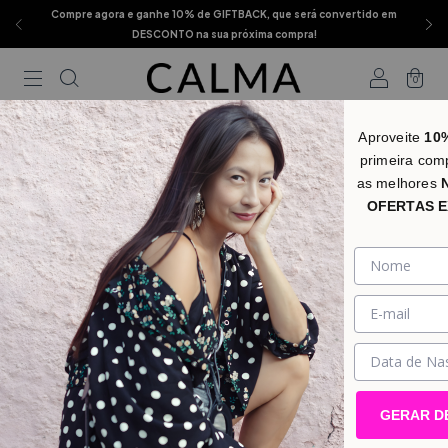
Compre agora e ganhe 10% de GIFTBACK, que será convertido em
DESCONTO na sua próxima compra!
0
Aproveite
10
primeira com
as melhores
OFERTAS E
GERAR D