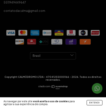
5511949449647
contatodacalma@gmail.com
Copyright CALMÓDROMO LTDA - 47041255000166 - 2026. Todos os direitos
reservados.
Ao navegar por este site
você aceita o uso de cookies
para
ENTENDI
agilizar a sua experiência de compra.