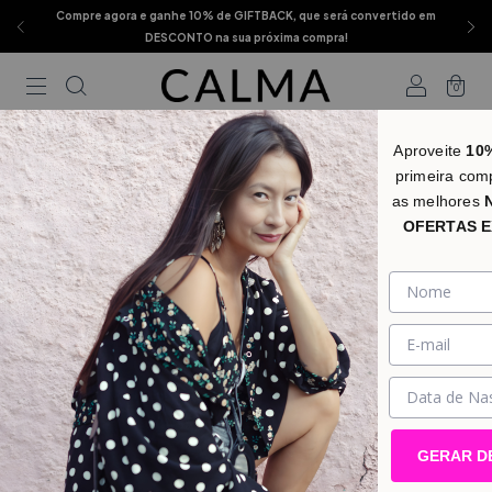
Compre agora e ganhe 10% de GIFTBACK, que será convertido em
DESCONTO na sua próxima compra!
0
Aproveite
10
primeira com
as melhores
OFERTAS E
GERAR D