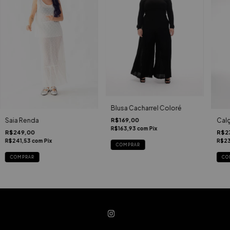
Blusa Cacharrel Coloré
Saia Renda
Calç
R$169,00
R$163,93
com
Pix
R$249,00
R$2
R$241,53
com
Pix
R$23
COMPRAR
COMPRAR
CO