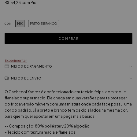
R$154,23
com
Pix
MIX
PRETO E BRANCO
COR
Experimentar
MEIOS DE PAGAMENTO
MEIOS DE ENVIO
O Cachecol Xadrez é confeccionado em tecido felpa, com toque
flanelado super macio. Ele chega em duas versões para te proteger
do frio: a versão mix vem com uma mistura onde cada face possui uma
cor do padrão. Já a preto e branco tem os dois lados na mesma cor,
para quem quer apostar em uma peça mais básica;
-- Composição: 80% poliéster / 20% algodão
– Tecido com textura macia e flanelada;