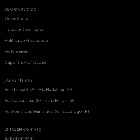
DEPARTAMENTOS
Quem Somos
Trocas & Devoluções
Política de Privacidade
Frete & Envio
Cupons & Promoções
LOJAS FÍSICAS
Rua Girassol, 591 - Vila Madalena - SP
Rua Sousa Lima, 287 - Barra Funda - SP
Rua Fernandes Guimarães, 60 - Botafogo - RJ
ENTRE EM CONTATO
5511949449647