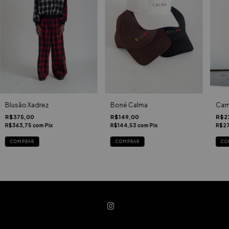
Blusão Xadrez
Boné Calma
Cami
R$375,00
R$149,00
R$2
R$363,75
com
Pix
R$144,53
com
Pix
R$2
COMPRAR
COMPRAR
CO