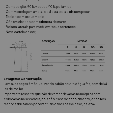
- Composição: 90% viscose/ 10% poliamida;
- Com modelagem ampla, ideal para o dia a dia sem pesar;
- Tecido com toque macio;
- Cós em elástico com etiqueta de marca;
- Bolsos laterais para você levar seus pertences;
- Nova cartela de cor;
Lavagem e Conservação
Lave suas peças à mão, utilizando sabão neutro e água fria, sem deixá-
las de molho.
Importante ressaltar que não devem ser lavadas na máquina nem
colocadas na secadora, pois há o risco de encolhimento, e não nos
responsabilizamos por eventuais danos nesse caso, beleza?