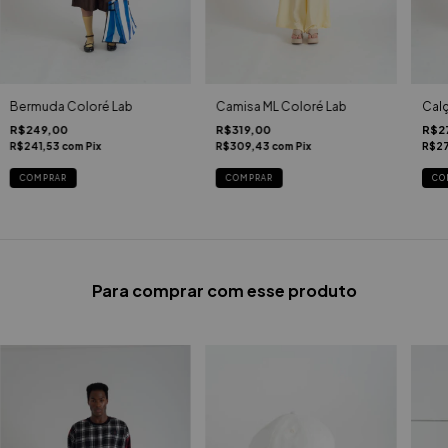
Bermuda Coloré Lab
Camisa ML Coloré Lab
Calç
R$249,00
R$319,00
R$2
R$241,53
com
Pix
R$309,43
com
Pix
R$2
COMPRAR
COMPRAR
CO
Para comprar com esse produto