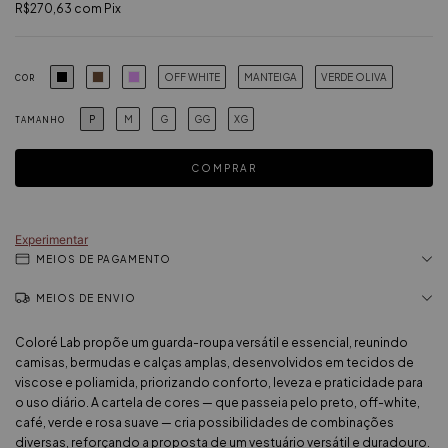
R$270,63
com
Pix
OFF WHITE
MANTEIGA
VERDE OLIVA
COR
P
M
G
GG
XG
TAMANHO
Experimentar
MEIOS DE PAGAMENTO
MEIOS DE ENVIO
Coloré Lab propõe um guarda-roupa versátil e essencial, reunindo
camisas, bermudas e calças amplas, desenvolvidos em tecidos de
viscose e poliamida, priorizando conforto, leveza e praticidade para
o uso diário. A cartela de cores — que passeia pelo preto, off-white,
café, verde e rosa suave — cria possibilidades de combinações
diversas, reforçando a proposta de um vestuário versátil e duradouro.