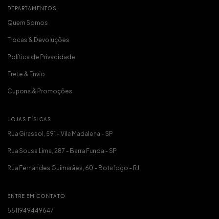
DEPARTAMENTOS
Quem Somos
Trocas & Devoluções
Política de Privacidade
Frete & Envio
Cupons & Promoções
LOJAS FÍSICAS
Rua Girassol, 591 - Vila Madalena - SP
Rua Sousa Lima, 287 - Barra Funda - SP
Rua Fernandes Guimarães, 60 - Botafogo - RJ
ENTRE EM CONTATO
5511949449647