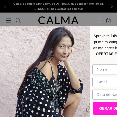
Compre agora e ganhe 10% de GIFTBACK, que será convertido em
DESCONTO na sua próxima compra!
0
Aproveite
10
primeira com
as melhores
OFERTAS E
GERAR D