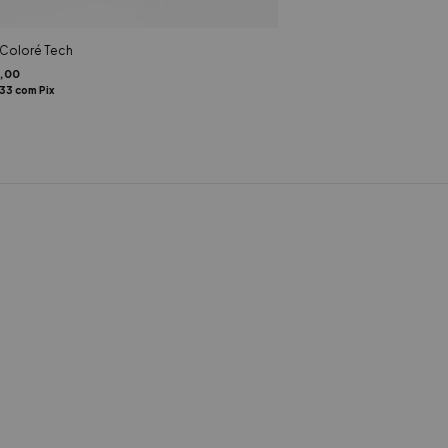
 Coloré Tech
,00
,33
com
Pix