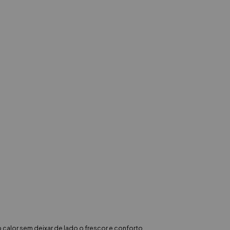
calor sem deixar de lado o frescor e conforto.