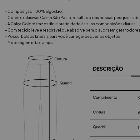
- Composição: 100% algodão;
- Cores exclusivas Calma São Paulo, resultado das nossas pesquisas de
- A Calça Coloré traz estilo e praticidade às suas composições diárias;
- Com tecido leve e respirável que absorve bem o suor sem gerar odore
- Possui bolsos laterais para você carregar pequenos objetos;
- Modelagem reta e ampla;