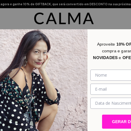
agora e ganhe 10% de GIFTBACK, que será convertido em DESCONTO na sua próxima
s Vendidos
Novidades
Categorias
Promo
Lojas Físic
Aproveite
10% O
compra e gara
NOVIDADES
e
OFE
GERAR 