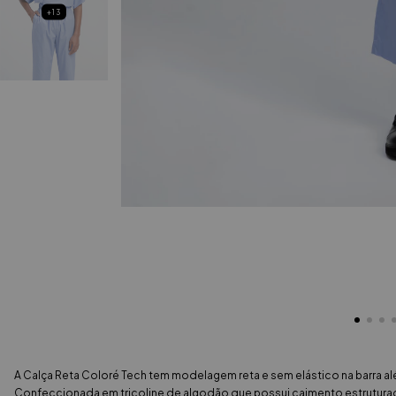
+13
A Calça Reta Coloré Tech tem modelagem reta e sem elástico na barra al
Confeccionada em tricoline de algodão que possui caimento estruturado