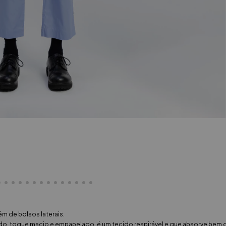
ém de bolsos laterais.
, toque macio e empapelado, é um tecido respirável e que absorve bem o 