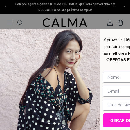
Compre agora e ganhe 10% de GIFTBACK, que será convertido em
DESCONTO na sua próxima compra!
0
Aproveite
10
primeira com
as melhores
OFERTAS E
GERAR D