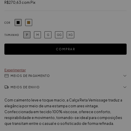
R$270,63
com
Pix
COR
P
M
G
GG
XG
TAMANHO
Experimentar
MEIOS DE PAGAMENTO
MEIOS DE ENVIO
Com caimento leve e toque macio, a Calça Reta Vernissage traduz a
elegância por meio de uma estampa com ares vintage.
Confeccionada em tecido 100% viscose, oferece conforto,
respirabilidade e movimento, tornando-se ideal para composições
que transitam entre o casual e o sofisticado de forma refinada.