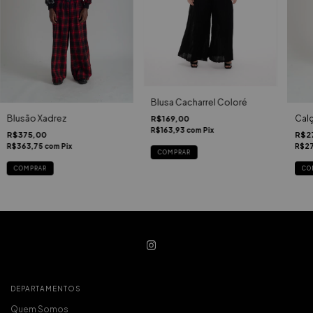
Blusa Cacharrel Coloré
Blusão Xadrez
Calç
R$169,00
R$163,93
com
Pix
R$375,00
R$2
R$363,75
com
Pix
R$2
COMPRAR
COMPRAR
CO
DEPARTAMENTOS
Quem Somos