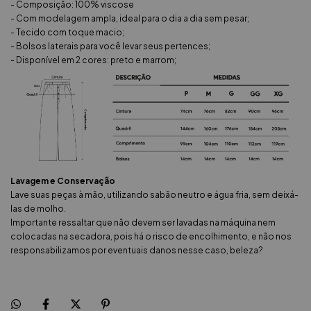
- Composição: 100% viscose
- Com modelagem ampla, ideal para o dia a dia sem pesar;
- Tecido com toque macio;
- Bolsos laterais para você levar seus pertences;
- Disponível em 2 cores: preto e marrom;
Lavagem e Conservação
Lave suas peças à mão, utilizando sabão neutro e água fria, sem deixá-
las de molho.
Importante ressaltar que não devem ser lavadas na máquina nem
colocadas na secadora, pois há o risco de encolhimento, e não nos
responsabilizamos por eventuais danos nesse caso, beleza?