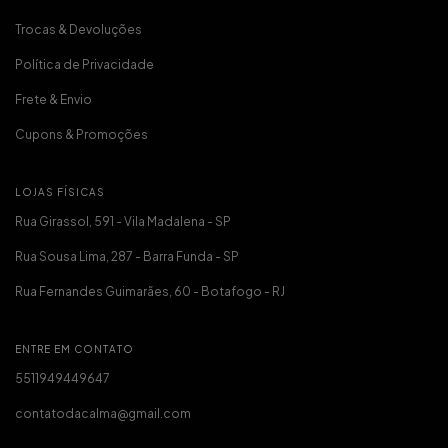
Trocas & Devoluções
Política de Privacidade
Frete & Envio
Cupons & Promoções
LOJAS FÍSICAS
Rua Girassol, 591 - Vila Madalena - SP
Rua Sousa Lima, 287 - Barra Funda - SP
Rua Fernandes Guimarães, 60 - Botafogo - RJ
ENTRE EM CONTATO
5511949449647
contatodacalma@gmail.com