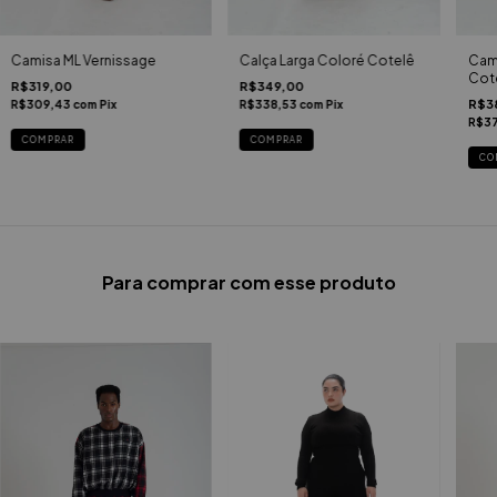
Camisa ML Vernissage
Calça Larga Coloré Cotelê
Cami
Cot
R$319,00
R$349,00
R$3
R$309,43
com
Pix
R$338,53
com
Pix
R$37
COMPRAR
COMPRAR
CO
Para comprar com esse produto