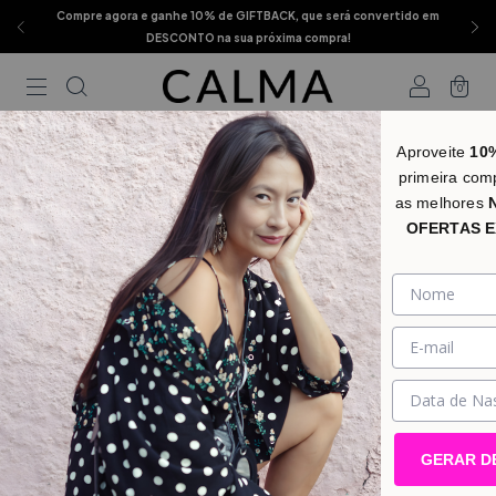
Compre agora e ganhe 10% de GIFTBACK, que será convertido em
DESCONTO na sua próxima compra!
0
Aproveite
10
primeira com
as melhores
OFERTAS E
GERAR D