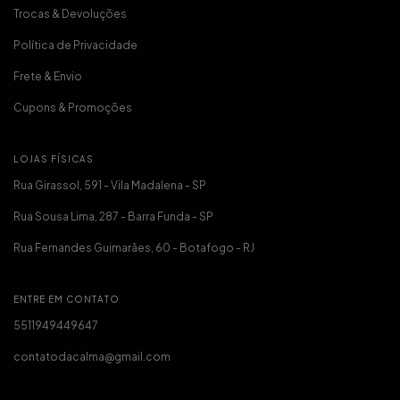
Trocas & Devoluções
Política de Privacidade
Frete & Envio
Cupons & Promoções
LOJAS FÍSICAS
Rua Girassol, 591 - Vila Madalena - SP
Rua Sousa Lima, 287 - Barra Funda - SP
Rua Fernandes Guimarães, 60 - Botafogo - RJ
ENTRE EM CONTATO
5511949449647
contatodacalma@gmail.com