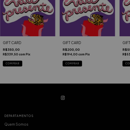
GIFT CARD
GIFT CARD
GIF
R$350,00
R$200,00
R$5
R$339,50
com
Pix
R$194,00
com
Pix
R$5
DEPARTAMENTOS
Quem Somos