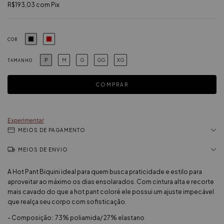
R$193,03
com
Pix
COR
P
M
G
GG
XG
TAMANHO
Experimentar
MEIOS DE PAGAMENTO
MEIOS DE ENVIO
A Hot Pant Biquini ideal para quem busca praticidade e estilo para
aproveitar ao máximo os dias ensolarados. Com cintura alta e recorte
mais cavado do que a hot pant coloré ele possui um ajuste impecável
que realça seu corpo com sofisticação.
- Composição: 73% poliamida/ 27% elastano