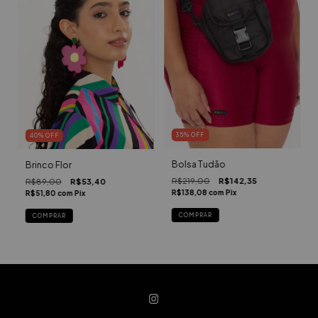
35
%
OFF
40
%
OFF
Bolsa Tudão
Brinco Flor
R$219,00
R$142,35
R$89,00
R$53,40
R$138,08
com
Pix
R$51,80
com
Pix
COMPRAR