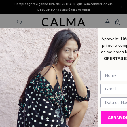
Compre agora e ganhe 10% de GIFTBACK, que será convertido em
DESCONTO na sua próxima compra!
0
Aproveite
10
primeira com
as melhores
OFERTAS E
GERAR D