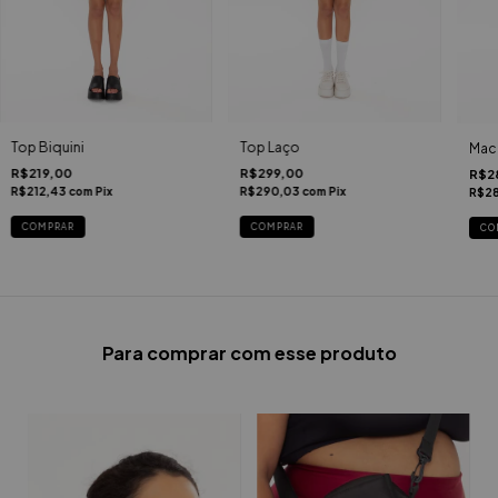
Top Biquini
Top Laço
Mac
R$219,00
R$299,00
R$2
R$212,43
com
Pix
R$290,03
com
Pix
R$2
COMPRAR
COMPRAR
CO
Para comprar com esse produto