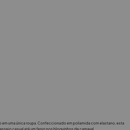
lo em uma única roupa. Confeccionado em poliamida com elastano, esta
sseio casual até um fervo nos bloquinhos de carnaval.