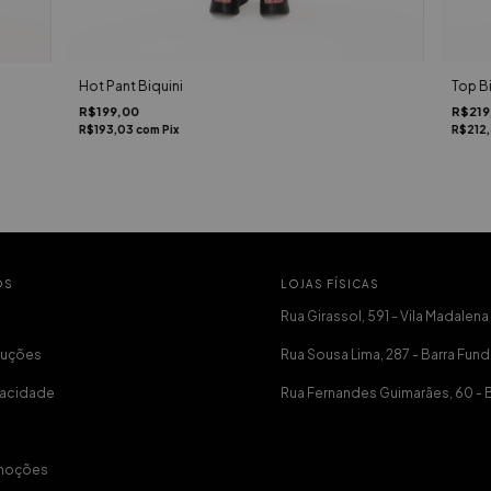
Top Bi
Hot Pant Biquini
R$219
R$199,00
R$212
R$193,03
com
Pix
OS
LOJAS FÍSICAS
Rua Girassol, 591 - Vila Madalena
luções
Rua Sousa Lima, 287 - Barra Fund
ivacidade
Rua Fernandes Guimarães, 60 - 
moções