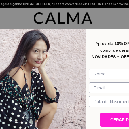
agora e ganhe 10% de GIFTBACK, que será convertido em DESCONTO na sua próxima
s Vendidos
Novidades
Categorias
Promo
Lojas Físic
Aproveite
10% O
compra e gara
NOVIDADES
e
OFE
GERAR 