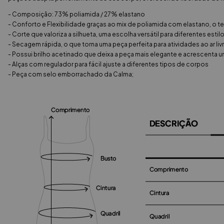
- Composição: 73% poliamida / 27% elastano
- Conforto e Flexibilidade graças ao mix de poliamida com elastano, o t
- Corte que valoriza a silhueta, uma escolha versátil para diferentes estilo
- Secagem rápida, o que torna uma peça perfeita para atividades ao ar l
- Possui brilho acetinado que deixa a peça mais elegante e acrescenta 
- Alças com regulador para fácil ajuste a diferentes tipos de corpos
- Peça com selo emborrachado da Calma;