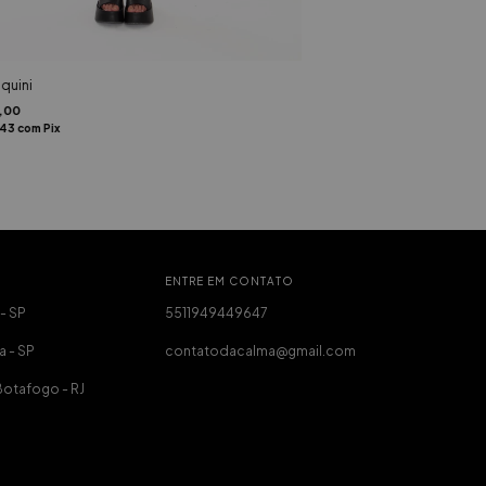
quini
,00
,43
com
Pix
ENTRE EM CONTATO
 - SP
5511949449647
a - SP
contatodacalma@gmail.com
Botafogo - RJ