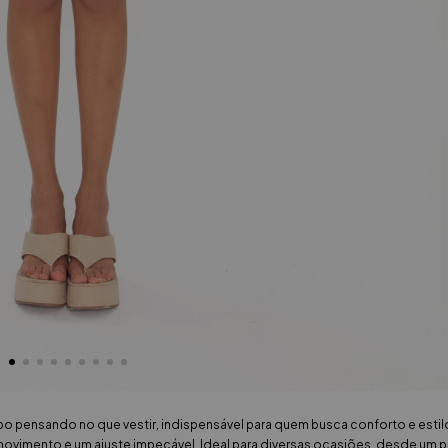
 pensando no que vestir, indispensável para quem busca conforto e esti
vimento e um ajuste impecável. Ideal para diversas ocasiões, desde um pa