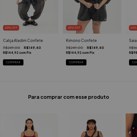
40
%
OFF
40
%
OFF
40
Calça Aladim Confete
Kimono Confete
Saia
R$249,00
R$149,40
R$249,00
R$149,40
R$1
R$144,92
com
Pix
R$144,92
com
Pix
R$9
COMPRAR
COMPRAR
CO
Para comprar com esse produto