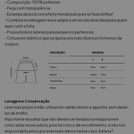
- Composição: 100% poliéster;
- Peça com transparência;
- Estampa de poá com efeito metalizado para te fazer brilhar!
- Combina modelagem reta e ampla a um tecido leve ideal para quem
quer curtir a folia;
- Possui bolsos laterais para pequenos pertences;
- Cintura em elástico que se ajusta aos mais diversos formatos de
corpos;
Lavagem e Conservação
Lave suas peças à mão, utilizando sabão neutro e água fria, sem deixá-
las de molho.
Importante ressaltar que não devem ser lavadas na máquina nem
colocadas na secadora, pois há o risco de encolhimento, e não nos
responsabilizamos por eventuais danos nesse caso, beleza?