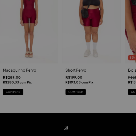
35
Bol
Short Fervo
Macaquinho Fervo
R$2
R$199,00
R$289,00
R$13
R$193,03
com
Pix
R$280,33
com
Pix
COMPRAR
COMPRAR