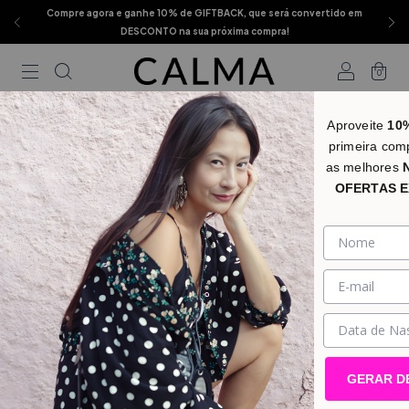
Compre agora e ganhe 10% de GIFTBACK, que será convertido em
DESCONTO na sua próxima compra!
0
Aproveite
10
primeira com
as melhores
OFERTAS E
GERAR D