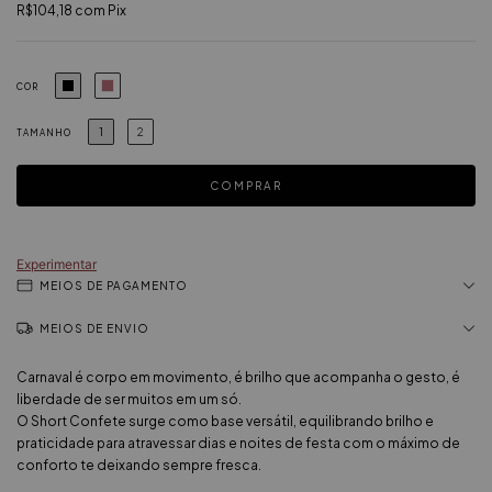
R$104,18
com
Pix
COR
1
2
TAMANHO
Experimentar
MEIOS DE PAGAMENTO
MEIOS DE ENVIO
Carnaval é corpo em movimento, é brilho que acompanha o gesto, é
liberdade de ser muitos em um só.
O Short Confete surge como base versátil, equilibrando brilho e
praticidade para atravessar dias e noites de festa com o máximo de
conforto te deixando sempre fresca.