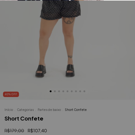
40
%
OFF
Início
.
Categorias
.
Partes de baixo
.
Short Confete
Short Confete
R$179,00
R$107,40