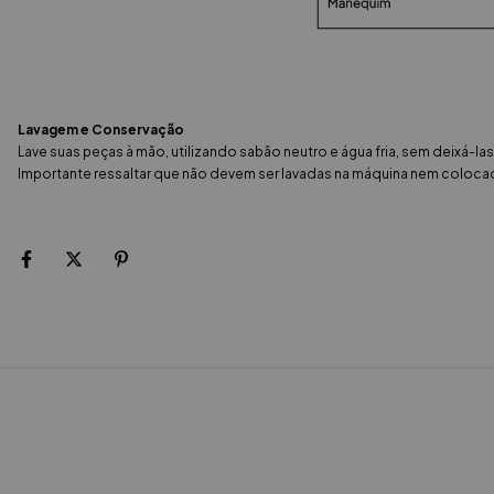
Lavagem e Conservação
Lave suas peças à mão, utilizando sabão neutro e água fria, sem deixá-la
Importante ressaltar que não devem ser lavadas na máquina nem colocad