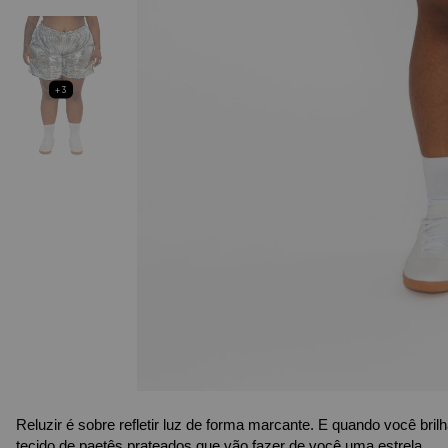
+3
Reluzir é sobre refletir luz de forma marcante. E quando você bril
tecido de paetês prateados que vão fazer de você uma estrela.