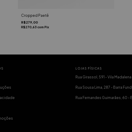
Cropped Paetê
R$279,00
R$270,63
com
Pix
OS
LOJAS FÍSICAS
Rua Girassol, 591 - Vila Madalena
luções
Rua Sousa Lima, 287 - Barra Fund
ivacidade
Rua Fernandes Guimarães, 60 - 
moções