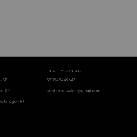
ENTRE EM CONTATO
 - SP
5511949449647
a - SP
contatodacalma@gmail.com
Botafogo - RJ