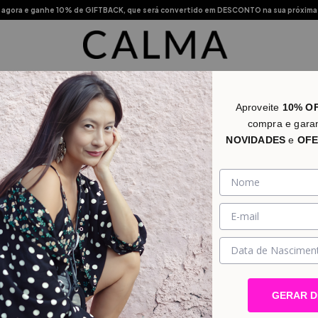
agora e ganhe 10% de GIFTBACK, que será convertido em DESCONTO na sua próxima
s Vendidos
Novidades
Categorias
Promo
Lojas Físic
Aproveite
10% O
compra e gara
NOVIDADES
e
OFE
GERAR 