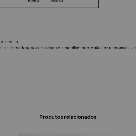
s de molho.
as na secadora, pois há o risco de encolhimento, e não nos responsabili
Produtos relacionados