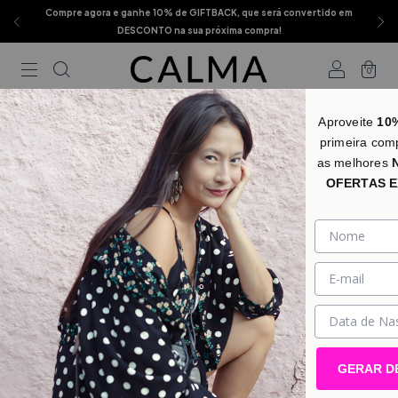
Compre agora e ganhe 10% de GIFTBACK, que será convertido em
DESCONTO na sua próxima compra!
0
Início
.
XADREZ
Aproveite
10
primeira com
XADREZ
FILTRAR
as melhores
OFERTAS E
É clássico, sofisticado e perfeito para os dias frios.
GERAR D