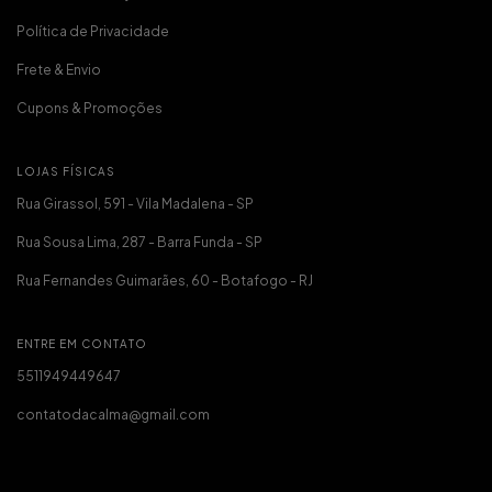
Política de Privacidade
Frete & Envio
Cupons & Promoções
LOJAS FÍSICAS
Rua Girassol, 591 - Vila Madalena - SP
Rua Sousa Lima, 287 - Barra Funda - SP
Rua Fernandes Guimarães, 60 - Botafogo - RJ
ENTRE EM CONTATO
5511949449647
contatodacalma@gmail.com