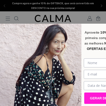
Compre agora e ganhe 10% de GIFTBACK, que será convertido em
DESCONTO na sua próxima compra!
0
Aproveite
10
primeira com
as melhores
OFERTAS E
GERAR D