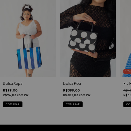
35
Bolsa Xepa
Bolsa Poá
Fru F
R$99,00
R$399,00
R$4
R$96,03
com
Pix
R$387,03
com
Pix
R$3
COMPRAR
CO