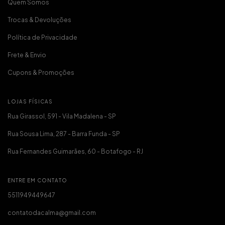
Quem Somos
Trocas & Devoluções
Política de Privacidade
Frete & Envio
Cupons & Promoções
LOJAS FÍSICAS
Rua Girassol, 591 - Vila Madalena - SP
Rua Sousa Lima, 287 - Barra Funda - SP
Rua Fernandes Guimarães, 60 - Botafogo - RJ
ENTRE EM CONTATO
5511949449647
contatodacalma@gmail.com