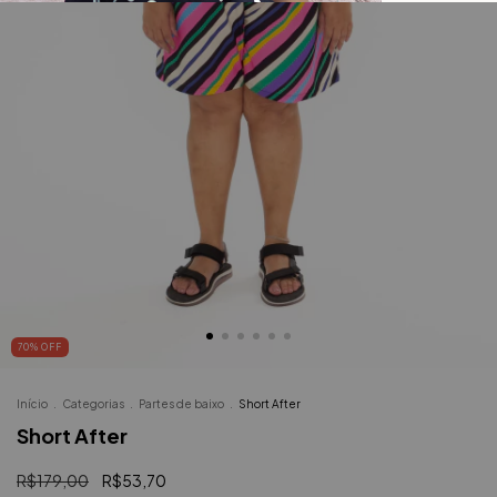
70
%
OFF
Início
.
Categorias
.
Partes de baixo
.
Short After
Short After
R$179,00
R$53,70