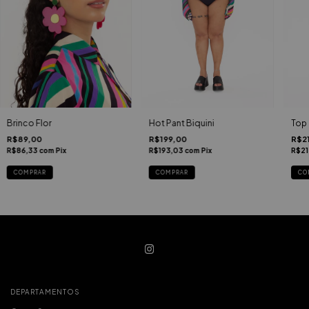
Top 
Brinco Flor
Hot Pant Biquini
R$2
R$89,00
R$199,00
R$21
R$86,33
com
Pix
R$193,03
com
Pix
CO
COMPRAR
COMPRAR
DEPARTAMENTOS