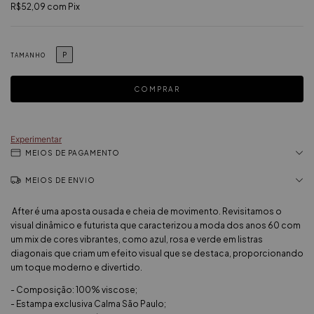
R$52,09
com
Pix
P
TAMANHO
Experimentar
MEIOS DE PAGAMENTO
MEIOS DE ENVIO
After é uma aposta ousada e cheia de movimento. Revisitamos o
visual dinâmico e futurista que caracterizou a moda dos anos 60 com
um mix de cores vibrantes, como azul, rosa e verde em listras
diagonais que criam um efeito visual que se destaca, proporcionando
um toque moderno e divertido.
- Composição: 100% viscose;
- Estampa exclusiva Calma São Paulo;