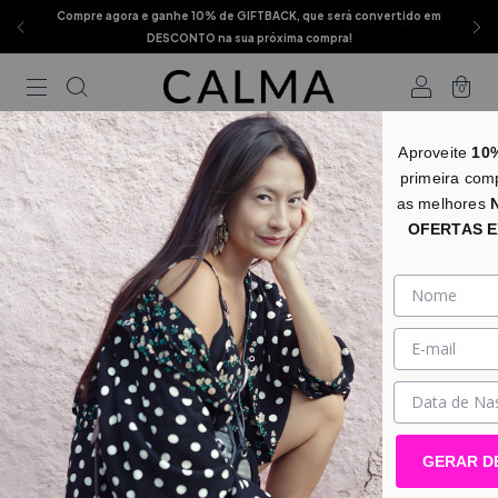
Compre agora e ganhe 10% de GIFTBACK, que será convertido em
DESCONTO na sua próxima compra!
0
Aproveite
10
primeira com
as melhores
OFERTAS E
GERAR D