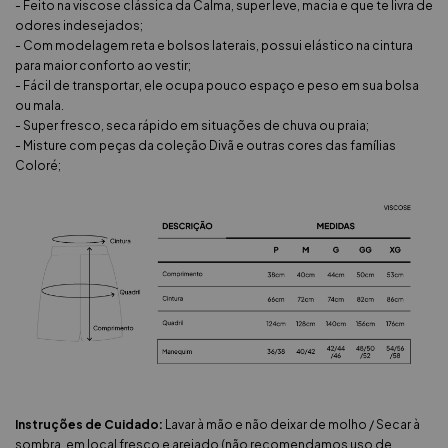
- Feito na viscose clássica da Calma, super leve, macia e que te livra de
odores indesejados;
- Com modelagem reta e bolsos laterais, possui elástico na cintura
para maior conforto ao vestir;
- Fácil de transportar, ele ocupa pouco espaço e peso em sua bolsa
ou mala.
- Super fresco, seca rápido em situações de chuva ou praia;
- Misture com peças da coleção Divã e outras cores das famílias
Coloré;
Instruções de Cuidado:
Lavar à mão e não deixar de molho / Secar à
sombra, em local fresco e arejado (não recomendamos uso de