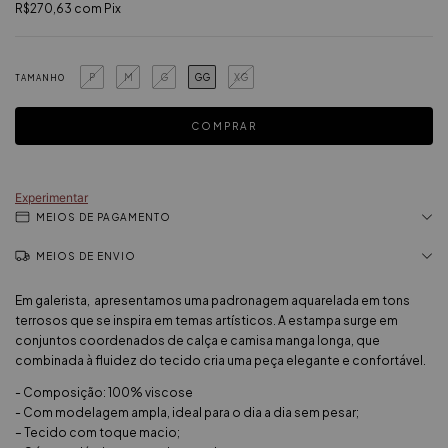
R$270,63
com
Pix
P
M
G
GG
XG
TAMANHO
Experimentar
MEIOS DE PAGAMENTO
MEIOS DE ENVIO
Em galerista, apresentamos uma padronagem aquarelada em tons
terrosos que se inspira em temas artísticos. A estampa surge em
conjuntos coordenados de calça e camisa manga longa, que
combinada à fluidez do tecido cria uma peça elegante e confortável.
- Composição: 100% viscose
- Com modelagem ampla, ideal para o dia a dia sem pesar;
– Tecido com toque macio;