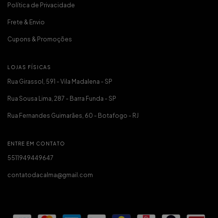
Política de Privacidade
Frete & Envio
Cupons & Promoções
LOJAS FÍSICAS
Rua Girassol, 591 - Vila Madalena - SP
Rua Sousa Lima, 287 - Barra Funda - SP
Rua Fernandes Guimarães, 60 - Botafogo - RJ
ENTRE EM CONTATO
5511949449647
contatodacalma@gmail.com