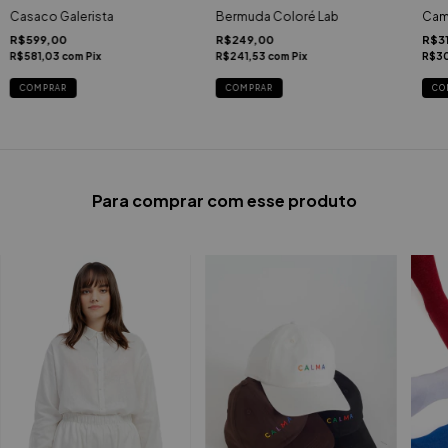
Casaco Galerista
Bermuda Coloré Lab
Cami
R$599,00
R$249,00
R$3
R$581,03
com
Pix
R$241,53
com
Pix
R$3
COMPRAR
COMPRAR
CO
Para comprar com esse produto