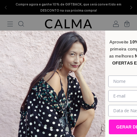
Compre agora e ganhe 10% de GIFTBACK, que será convertido em
DESCONTO na sua próxima compra!
0
Aproveite
10
primeira com
as melhores
OFERTAS E
GERAR D