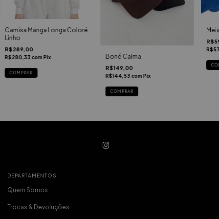
Camisa Manga Longa Coloré
Mei
Linho
R$5
R$289,00
R$57
Boné Calma
R$280,33
com
Pix
CO
R$149,00
COMPRAR
R$144,53
com
Pix
COMPRAR
DEPARTAMENTOS
Quem Somos
Trocas & Devoluções