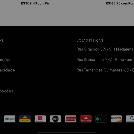
R$309,43
com
Pix
R$163,93
com
Pix
OS
LOJAS FÍSICAS
Rua Girassol, 591 - Vila Madalena
luções
Rua Sousa Lima, 287 - Barra Fund
ivacidade
Rua Fernandes Guimarães, 60 - 
moções