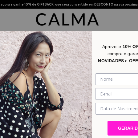
agora e ganhe 10% de GIFTBACK, que será convertido em DESCONTO na sua próxima
s Vendidos
Novidades
Categorias
Promo
Lojas Físic
Aproveite
10% O
compra e gara
NOVIDADES
e
OFE
GERAR 