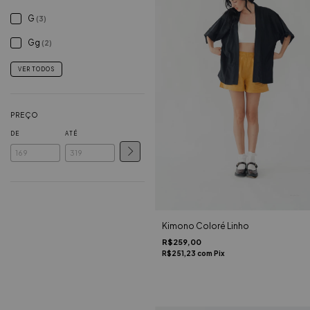
G
(3)
Gg
(2)
VER TODOS
PREÇO
DE
ATÉ
Kimono Coloré Linho
R$259,00
R$251,23
com
Pix