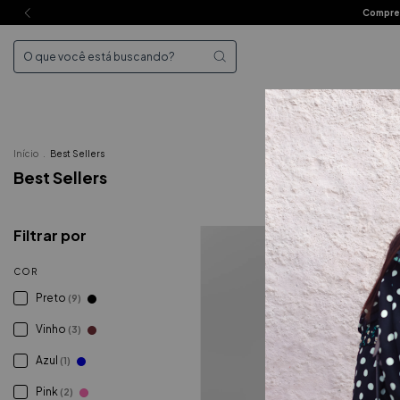
Compre 
Mai
Início
.
Best Sellers
Best Sellers
Filtrar por
COR
Preto
(9)
Vinho
(3)
Azul
(1)
Pink
(2)