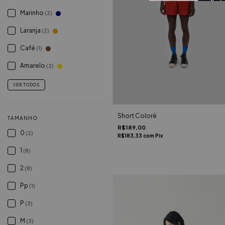
Marinho
(2)
Laranja
(2)
Café
(1)
Amarelo
(2)
VER TODOS
Short Coloré
TAMANHO
R$189,00
0
(2)
R$183,33
com
Pix
1
(8)
2
(8)
Pp
(1)
P
(3)
M
(3)