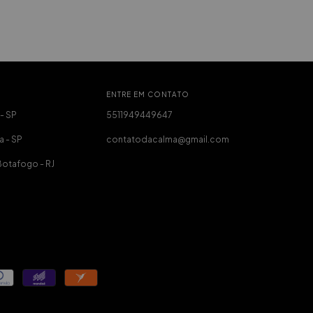
ENTRE EM CONTATO
 - SP
5511949449647
a - SP
contatodacalma@gmail.com
Botafogo - RJ