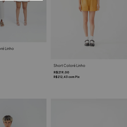
ré Linho
Short Coloré Linho
R$219,00
R$212,43
com
Pix