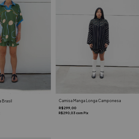
Camisa Manga Longa Camponesa
 Brasil
R$299,00
R$290,03
com
Pix
x