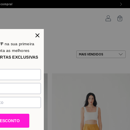
 compra!
0
as
FF
na sua primeira
nta as melhores
RTAS EXCLUSIVAS
DESCONTO