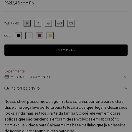
R$212,43
com
Pix
P
M
G
GG
XG
TAMANHO
COR
Experimentar
MEIOS DE PAGAMENTO
MEIOS DE ENVIO
Nosso short possui modelagem reta e soltinha, perfeito para o dia a
dia, é uma peça leve perfeita para te levar a qualquer lugar e deixar seus
looks ainda mais estilos. Parte da família Coloré, ele vem em cores
sólidas que são tendência e foram desenvolvidas em laboratório
com exclusividade para Calmaem uma base de linho que já é classica
de nosso guarda roupa, direto para o seu.