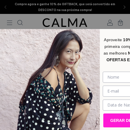
Compre agora e ganhe 10% de GIFTBACK, que será convertido em
DESCONTO na sua próxima compra!
0
Aproveite
10
primeira com
as melhores
OFERTAS E
GERAR D