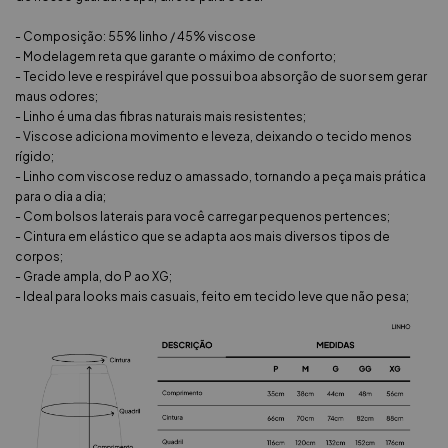
- Composição: 55% linho / 45% viscose
- Modelagem reta que garante o máximo de conforto;
- Tecido leve e respirável que possui boa absorção de suor sem gerar
maus odores;
- Linho é uma das fibras naturais mais resistentes;
- Viscose adiciona movimento e leveza, deixando o tecido menos
rígido;
- Linho com viscose reduz o amassado, tornando a peça mais prática
para o dia a dia;
- Com bolsos laterais para você carregar pequenos pertences;
- Cintura em elástico que se adapta aos mais diversos tipos de
corpos;
- Grade ampla, do P ao XG;
- Ideal para looks mais casuais, feito em tecido leve que não pesa;