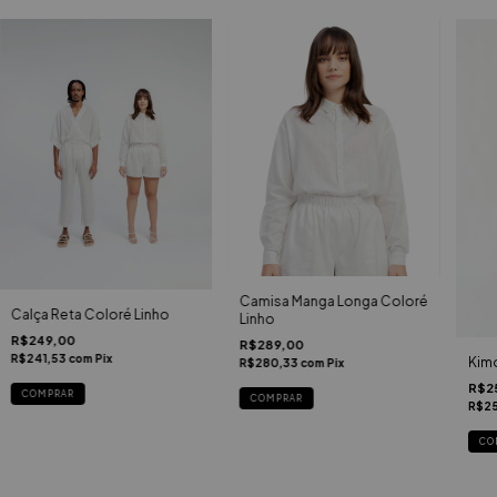
Camisa Manga Longa Coloré
Calça Reta Coloré Linho
Linho
R$249,00
R$289,00
R$241,53
com
Pix
Kim
R$280,33
com
Pix
R$2
COMPRAR
COMPRAR
R$25
CO